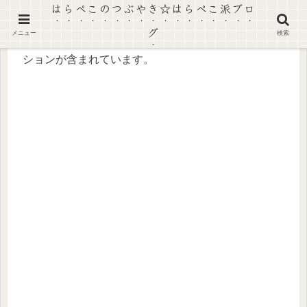
はらぺこのつぶやき☆はらぺこ派ブロ
グ
メニュー
検索
【景品表示法に基づく表記】本ページにはプロモー
ションが含まれています。