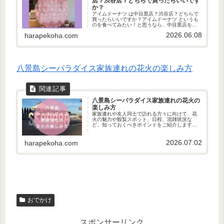
店？渋谷店？どちらで買ったらいいです
か？
アイムドーナツ は中目黒店？渋谷店？どちらで
買ったらいいですか？アイムドーナツ というも
のを食べてみたい！と思うなら、中目黒店を選
んで買うことをおすすめします！「約80種類近
2026.06.08
harapekoha.com
くの生ドーナツの中から選びたい」なら、渋谷
店で購入！
八景島シーパラダイス家族連れの花火の楽しみ方
八景島シーパラダイス家族連れの花火の
楽しみ方
家族連れや友人同士で訪れる方々に向けて、花
火の魅力や観覧スポット、日程、混雑状況な
ど、知っておくべきポイントをご紹介します。
特に、花火を楽しむための最適な場所や、観覧
のおすすめについても触れていますので、ぜひ
2026.07.02
参考にしてください。
harapekoha.com
おでかけ
スポンサーリンク