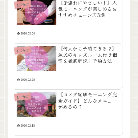
【子連れにやさしい！】人
おでかけ
気モーニングが楽しめるお
すすめチェーン店3選
2026.03.04
【何人から予約できる？】
おでかけ
魚民のキッズルーム付き個
室を徹底解説！予約方法や
利用のコツも紹介
2026.02.25
【コメダ珈琲モーニング完
おでかけ
全ガイド】どんなメニュー
があるの？
2026.02.18