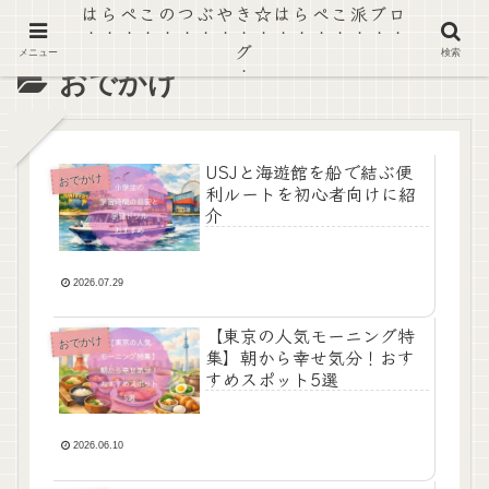
はらぺこのつぶやき☆はらぺこ派ブロ
グ
メニュー
検索
おでかけ
USJと海遊館を船で結ぶ便
おでかけ
利ルートを初心者向けに紹
介
2026.07.29
【東京の人気モーニング特
おでかけ
集】朝から幸せ気分！おす
すめスポット5選
2026.06.10