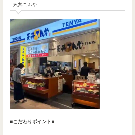
天丼てんや
■
こだわりポイント
■