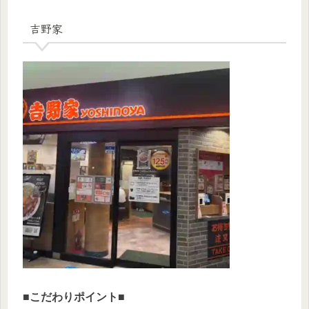
吉野家
■
こだわりポイント
■