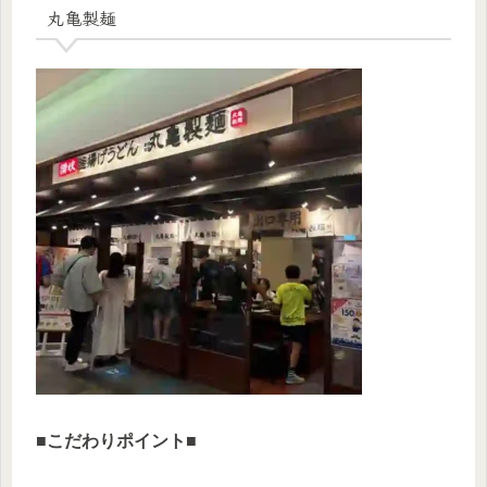
丸亀製麺
■
こだわりポイント
■