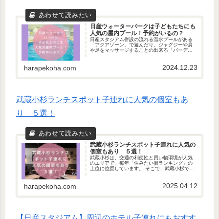
日産ウォーターパークは子どもたちにも
人気の屋内プール！予約がいるの？
日産スタジアム併設の流れる温水プールがある
「アクアゾーン」で遊んだり、ジャグジーや肩
や足をマッサージすることの出来る「バーデゾ
ーン」でゆっくり過ごすことができます！新横
浜駅から徒歩14分にある日産ウォーターパーク
2024.12.23
をご紹介します！
harapekoha.com
武蔵小杉ランチスポット子連れに人気の個室もあ
り ５選！
武蔵小杉ランチスポット子連れに人気の
個室もあり ５選！
武蔵小杉は、交通の利便性と買い物環境が人気
のエリアで、毎年「住みたい街ランキング」の
上位に位置しています。 そこで、武蔵小杉でち
ょっと大人のすてきなランチが子連れでも楽し
めるスポット5選を厳選して紹介します！
2025.04.12
harapekoha.com
【日産スタジアム】周辺のホテル子連れにもおすす