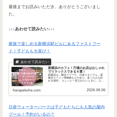
最後までお読みいただき、ありがとうございまし
た。
↓↓↓
あわせて読みたい
↓↓↓
家族で楽しめる新横浜駅ビルにあるファストフー
ド！子どもも大喜び！
新横浜のカフェ！穴場のお店はおしゃれ
でリラックスできる６選！
新横浜は、横浜アリーナ、日産スタジアム、新
横浜ラーメン博物館などがあり、多くの人が訪
れる場所。 ちょっと一息入れたいときに、入り
たくなる新横浜駅ビル内の穴場的なカフェを3選
と新横浜駅周辺の穴場的カフェ3選をご紹介しま
2026.08.06
す。
harapekoha.com
日産ウォーターパークは子どもたちにも人気の屋内
プール！予約がいるの？