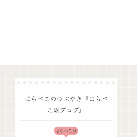
はらぺこのつぶやき『はらぺ
こ派ブログ』
はらぺこ派