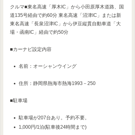
クルマ■東名高速「厚木IC」から小田原厚木道路、国
道135号経由で約60分 東名高速「沼津IC」または新
東名高速「長泉沼津IC」から伊豆縦貫自動車道「大
場・函南IC」経由で約50分
■カーナビ設定内容
名前：オーシャンウイング
住所：静岡県熱海市熱海1993－250
■駐車場
駐車場が207台あり。予約不要。
1,000円/1泊(駐車後24時間まで)