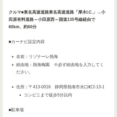
クルマ■東名高速道路東名高速道路「厚木I.C.」→小
田原有料道路～小田原西～国道135号線経由で
60km、約60分
■カーナビ設定内容
名前：リゾナーレ熱海
経由地：熱海梅園 ※必ず経由地を入力してく
ださい。
住所：〒413-0016 静岡県熱海市水口町2-13-1
コンビニまで徒歩5分以内
■駐車場