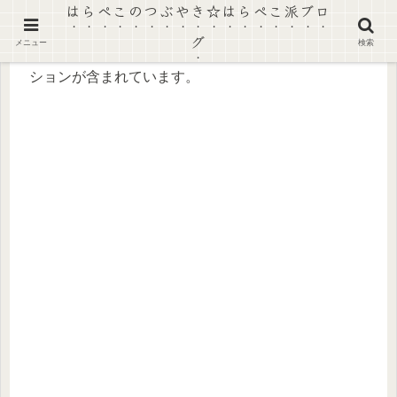
はらぺこのつぶやき☆はらぺこ派ブロ
グ
メニュー
検索
【景品表示法に基づく表記】本ページにはプロモー
ションが含まれています。