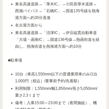
東名高速道路→「厚木IC」→小田原厚木道路→
西湘バイパス→「石橋IC」→国道135号線を熱海
港方面へ約30分直進
名古屋方面から
東名高速道路→「沼津IC」→伊豆縦貫自動車道
「大場・函南IC」→国道136号線→熱函街道を経
由し、熱海街道を熱海港方面へ約10分
■駐車場
10台（車高1,550mm以下の普通乗用車のみ/1泊
1,000円（税込）/要事前予約/先着順）
利用制限：1,550mm/幅1,850mm/長さ5,050mm/
重さ2.3ｔまで
備考：入庫15:00～23:00まで（夜間施錠）、機