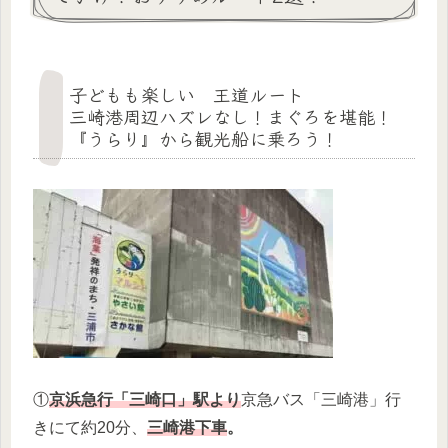
子どもも楽しい 王道ルート
三崎港周辺ハズレなし！まぐろを堪能！
『うらり』から観光船に乗ろう！
①
京浜急行「三崎口」駅より
京急バス「三崎港」行
きにて約20分、
三崎港下車
。