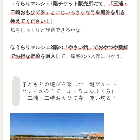
（
うらりマルシェ1階チケット販売所にて
、
「三浦・
三崎おもひで券」
とにじいろさかな号
乗船券を引き
換えてください！
）
魚をじっくりと観察できるかな。
⑥
うらりマルシェ2階の
「やさい館」でおやつや新鮮
でお得な野菜
を購入
して、帰宅のバス停に向かう。
子どもとの遊びを楽しむ 遊びルート
ソレイユの丘で「まぐろまんぷく券」
「三浦・三崎おもひで券」使い切る！