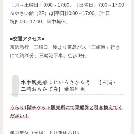
〔月～土曜日〕9:00～17:00、〔日曜日〕7:00～17:00
※やさい館（2F）は[平日]10:00～17:00、[土日
祝]9:00～17:00、年中無休。
■
交通アクセス■
京浜急行「三崎口」駅より京急バス「三崎港」行き
にて約20分、三崎港下車。徒歩3分。
水中観光船にじいろさかな号 【三浦・
三崎おもひで券】乗船利用
うらり1階チケット販売所にて乗船券と引き換えてく
ださい！
年中無休（天候により運休あり）