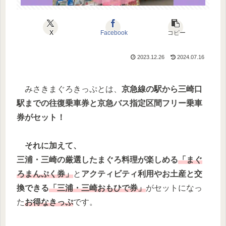
X
Facebook
コピー
2023.12.26
2024.07.16
みさきまぐろきっぷとは、
京急線の駅から三崎口
駅までの往復乗車券と京急バス指定区間フリー乗車
券がセット！
それに加えて、
三浦・三崎の厳選したまぐろ料理が楽しめる
「まぐ
ろまんぷく券」
と
アクティビティ利用やお土産と交
換できる
「三浦・三崎おもひで券」
がセットになっ
た
お得なきっぷ
です。