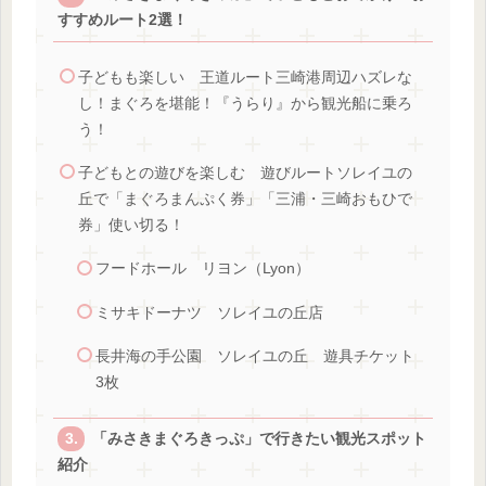
すすめルート2選！
子どもも楽しい 王道ルート三崎港周辺ハズレな
し！まぐろを堪能！『うらり』から観光船に乗ろ
う！
子どもとの遊びを楽しむ 遊びルートソレイユの
丘で「まぐろまんぷく券」「三浦・三崎おもひで
券」使い切る！
フードホール リヨン（Lyon）
ミサキドーナツ ソレイユの丘店
長井海の手公園 ソレイユの丘 遊具チケット
3枚
「みさきまぐろきっぷ」で行きたい観光スポット
紹介