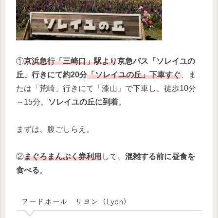
①
京浜急行「三崎口」駅より
京急バス「ソレイユの
丘」行きにて約20分
「ソレイユの丘」下車すぐ
、ま
たは「荒崎」行きにて「漆山」で下車し、徒歩10分
～15分。
ソレイユの丘に到着
。
まずは、腹ごしらえ。
②
まぐろまんぷく券利用
して、
混雑する前に昼食を
食べる
。
フードホール リヨン（Lyon）