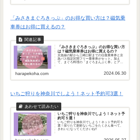
「みさきまぐろきっぷ」のお得な買い方は？磁気乗
車券はお得に買えるの？
「みさきまぐろきっぷ」のお得な買い方
は？磁気乗車券はお得に買えるの？
京急線の駅から三崎口駅までの往復乗車券と京
急バス指定区間フリー乗車券がセット。加え
て、まぐろ料理の「まぐろまんぷく券」とアク
ティビティ利用やお土産の「三浦・三崎おもひ
で券」がセットになった「みさきまぐろきっ
2024.06.30
ぷ」。お得な買い方をご紹介します！
harapekoha.com
いちご狩りを神奈川でしよう！ネット予約可3選！
いちご狩りを神奈川でしよう！ネット予
約可５選！
いちご狩りを神奈川でしよう！ネット予約可５
選！採りたて新鮮ないちごをたくさん食べて、
きれいになってくださいね!!
2026.05.27