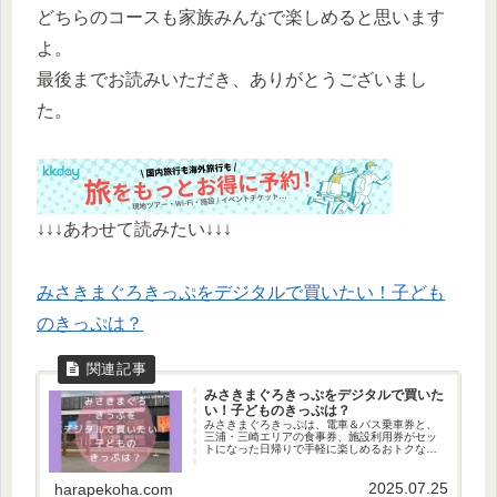
どちらのコースも家族みんなで楽しめると思います
よ。
最後までお読みいただき、ありがとうございまし
た。
↓↓↓あわせて読みたい↓↓↓
みさきまぐろきっぷをデジタルで買いたい！子ども
のきっぷは？
みさきまぐろきっぷをデジタルで買いた
い！子どものきっぷは？
みさきまぐろきっぷは、電車＆バス乗車券と、
三浦・三崎エリアの食事券、施設利用券がセッ
トになった日帰りで手軽に楽しめるおトクなき
っぷです。みさきまぐろきっぷのいちばんお得
なデジタルきっぷの買い方、子どものデジタル
2025.07.25
きっぷはどう買うのかをご紹介！
harapekoha.com