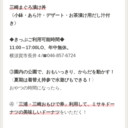
三崎まぐろ漬け丼
〈小鉢・あら汁・デザート・お茶漬け用だし汁付
き〉
◆
きっぷご利用可能時間◆
11:00～17:00LO、年中無休。
横須賀市長井４/☎046-857-6724
③
園内の公園で、おもいっきり、からだを動かす！
〈
夏期は着替え持参で水遊びもできる！
〉
おやつの時間になったら、
④「
三浦・三崎おもひで券」利用して、ミサキドー
ナツの美味しいドーナツ
をいただく！