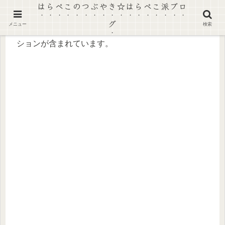
はらぺこのつぶやき☆はらぺこ派ブロ
グ
メニュー
検索
【景品表示法に基づく表記】本ページにはプロモー
ションが含まれています。