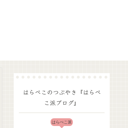
はらぺこのつぶやき『はらぺ
こ派ブログ』
はらぺこ派