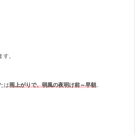
き
ます。
たは
雨上がりで、弱風の夜明け前～早朝
。