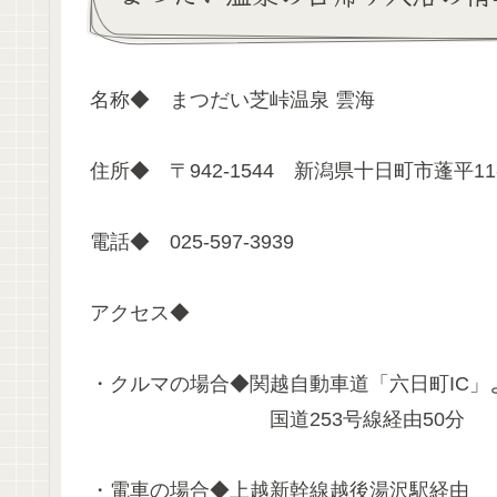
名称◆ まつだい芝峠温泉 雲海
住所◆ 〒942-1544 新潟県十日町市蓬平11
電話◆ 025-597-3939
アクセス◆
・クルマの場合◆関越自動車道「六日町IC」
国道253号線経由50分
・電車の場合◆上越新幹線越後湯沢駅経由