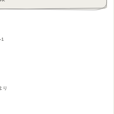
-1
より