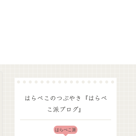
はらぺこのつぶやき『はらぺ
こ派ブログ』
はらぺこ派