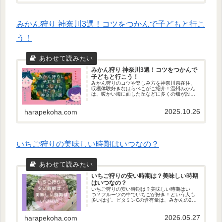
みかん狩り 神奈川3選！コツをつかんで子どもと行こ
う！
みかん狩り 神奈川3選！コツをつかんで
子どもと行こう！
みかん狩りのコツや楽しみ方を神奈川県在住、
収穫体験好きなはらぺこがご紹介！温州みかん
は、暖かい海に面した丘などに多くの畑が設け
られています。つまり、みかん狩りに行けば海
の幸や山の幸がいっしょに楽しめます！
2025.10.26
harapekoha.com
いちご狩りの美味しい時期はいつなの？
いちご狩りの安い時期は？美味しい時期
はいつなの？
いちご狩りの安い時期は？美味しい時期はい
つ？フルーツの中でいちごが好き！という人も
多いはず。ビタミンCの含有量は、みかんの2倍
と多く含まれています。そんないちごを食べ放
題できるいちご狩りは毎年大人気です。いちご
2026.05.27
狩りの安い時期、美味しい時期をご紹介しま
harapekoha.com
す！