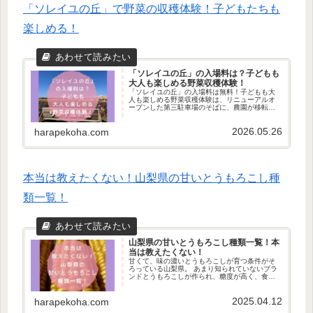
「ソレイユの丘」で野菜の収穫体験！子どもたちも
楽しめる！
「ソレイユの丘」の入場料は？子どもも
大人も楽しめる野菜収穫体験！
「ソレイユの丘」の入場料は無料！子どもも大
人も楽しめる野菜収穫体験は、リニューアルオ
ープンした第三駐車場のそばに、農園が移転。
さらに、旬の野菜を楽しく収穫できるようにな
りました！
2026.05.26
harapekoha.com
本当は教えたくない！山梨県の甘いとうもろこし種
類一覧！
山梨県の甘いとうもろこし種類一覧！本
当は教えたくない！
甘くて、味の濃いとうもろこしが育つ条件がそ
ろっている山梨県。 あまり知られていないブラ
ンドとうもろこしが作られ、糖度が高く、食べ
てみたい！また食べたいと人気。山梨県に足を
運んだ際に、いちどは、食べてみたい甘いとう
2025.04.12
もろこしの種類をご紹介！
harapekoha.com