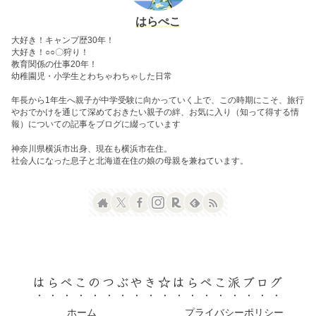
はらぺこ
大好き！キャンプ歴30年！
大好き！○○〇狩り！
教育関係の仕事20年！
幼稚園児・小学生とわちゃわちゃした日常
年長から1年生へ親子が中学受験に向かっていく上で、この時期にこそ、旅行
やおでかけを通じて深めておきたい親子の絆、お気に入り（知って得する情
報）についての記事をブログに綴っています
神奈川県横浜市出身、現在も横浜市在住。
社会人になった息子と北海道在住の娘の母親を兼ねています。
はらぺこのつぶやき☆はらぺこ派ブログ
ホーム
プライバシーポリシー