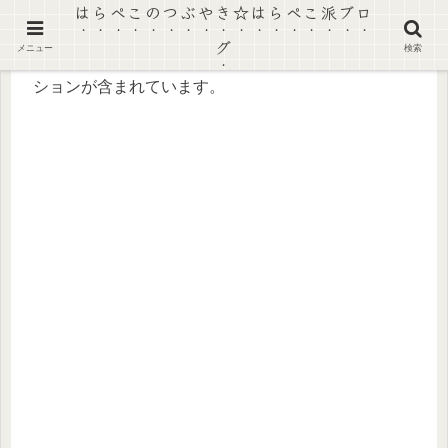
はらぺこのつぶやき☆はらぺこ派ブロ
グ
メニュー
検索
【景品表示法に基づく表記】本ページにはプロモー
ションが含まれています。