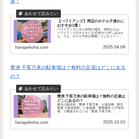
選！
【ハワイアンズ】周辺のホテル子連れに
おすすめ3選！
ハワイアンズに泊り利用の場合、便利なのは、
ハワイアンズのホテルに公式HPから申し込みか
も。でも、ホテル予約が困難！とにかくリーズ
ナブルに泊まりたい！そんな家族に、ハワイア
ンズ周辺のホテル子連れにおすすめのホテル3
2025.04.08
選！をご紹介します！
harapekoha.com
豊洲 千客万来の駐車場は？無料の足湯はどこにある
の？
豊洲 千客万来の駐車場は？無料の足湯は
どこにあるの？
東京の新名所「豊洲 千客万来」が温浴棟「東京
豊洲 万葉倶楽部」と食楽棟「豊洲場外 江戸前市
場」で構成されている「豊洲 千客万来」。 「豊
洲 千客万来」の駐車場はどうなっているの？無
料の足湯はどこにあるの？についてご紹介しま
2025.10.01
す！
harapekoha.com