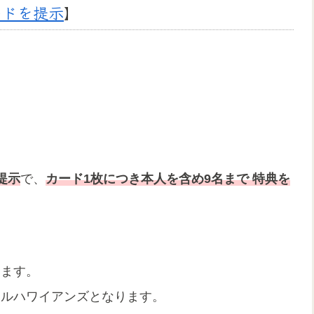
ードを提示
】
提示
で、
カード1枚につき本人を含め9名まで 特典を
。
います。
テルハワイアンズとなります。