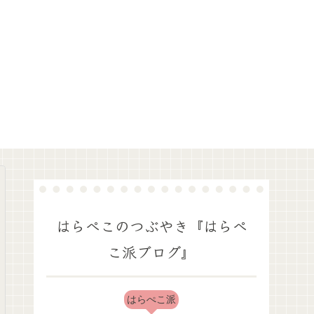
はらぺこのつぶやき『はらぺ
こ派ブログ』
はらぺこ派