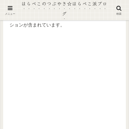
はらぺこのつぶやき☆はらぺこ派ブロ
グ
メニュー
検索
【景品表示法に基づく表記】本ページにはプロモー
ションが含まれています。