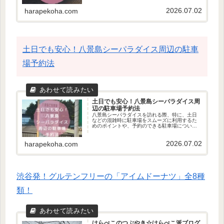
のおすすめについても触れていますので、ぜひ
2026.07.02
参考にしてください。
harapekoha.com
土日でも安心！八景島シーパラダイス周辺の駐車
場予約法
土日でも安心！八景島シーパラダイス周
辺の駐車場予約法
八景島シーパラダイスを訪れる際、特に、土日
などの混雑時に駐車場をスムーズに利用するた
めのポイントや、予約のできる駐車場について
紹介します。これを読めば、八景島シーパラダ
イスを楽しむための準備が整います！
2026.07.02
harapekoha.com
渋谷発！グルテンフリーの「アイムドーナツ」全8種
類！
はらぺこのつぶやき☆はらぺこ派ブログ