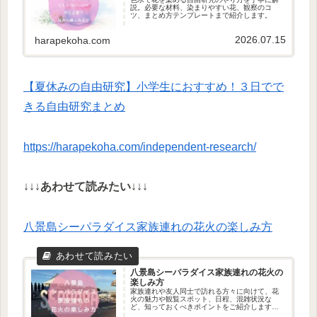
説。必要な材料、染まりやすい花、観察のコ
ツ、まとめ方テンプレートまで紹介します。
2026.07.15
harapekoha.com
【夏休みの自由研究】小学生におすすめ！３日でで
きる自由研究まとめ
https://harapekoha.com/independent-research/
↓↓↓
あわせて読みたい
↓↓↓
八景島シーパラダイス家族連れの花火の楽しみ方
八景島シーパラダイス家族連れの花火の
楽しみ方
家族連れや友人同士で訪れる方々に向けて、花
火の魅力や観覧スポット、日程、混雑状況な
ど、知っておくべきポイントをご紹介します。
特に、花火を楽しむための最適な場所や、観覧