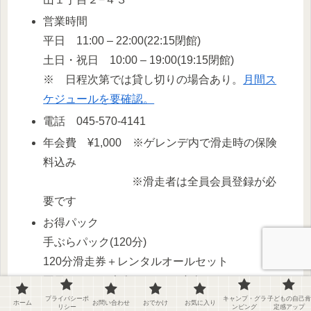
営業時間
平日 11:00 – 22:00(22:15閉館)
土日・祝日 10:00 – 19:00(19:15閉館)
※ 日程次第では貸し切りの場合あり。
月間ス
ケジュールを要確認。
電話 045-570-4141
年会費 ¥1,000 ※ゲレンデ内で滑走時の保険
料込み
※滑走者は全員会員登録が必
要です
お得パック
手ぶらパック(120分)
120分滑走券＋レンタルオールセット
平日 大人 ¥7,000 小人 ¥6,000
土日・祝日 大人 ¥7,500 小人 ¥6,500
プライバシーポ
キャンプ・グラ
子どもの自己肯
ホーム
お問い合わせ
おでかけ
お気に入り
リシー
ンピング
定感アップ