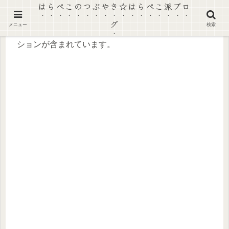
はらぺこのつぶやき☆はらぺこ派ブロ
グ
メニュー
検索
【景品表示法に基づく表記】本ページにはプロモー
ションが含まれています。