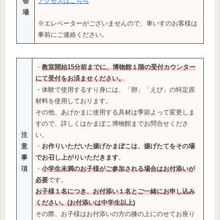
会
アクセスはこちら
場
※エレベーターがございませんので、車いすのお客様は
事前にご連絡ください。
・
教室開始15分前までに、博物館１階の受付カウンター
にて受付をお済ませください。
・体験で使用するすり身には、「卵」「えび」の特定原
材料を使用しております。
その他、あげかまに使用する具材は季節よって変更しま
すので、詳しくはかまぼこ博物館までお問合せくださ
注
い。
意
・
お作りいただいた揚げかまぼこは、揚げたてをその場
事
でお召し上がりいただきます
。
項
・
小学生未満のお子様がご参加される場合はお付添いが
必要
です。
お子様１名につき、お付添い１名とご一緒にお申し込み
ください。(お付添いは中学生以上)
その際、お子様はお付添いの方の膝の上にのせてお座り