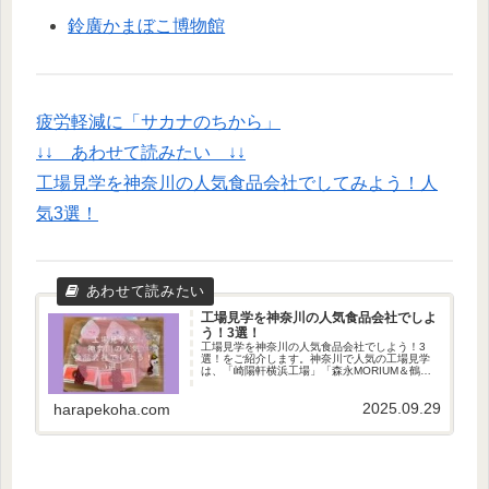
鈴廣かまぼこ博物館
疲労軽減に「サカナのちから」
↓↓ あわせて読みたい ↓↓
工場見学を神奈川
の人気食品会社
でしてみよう！人
気3選！
工場見学を神奈川の人気食品会社でしよ
う！3選！
工場見学を神奈川の人気食品会社でしよう！3
選！をご紹介します。神奈川で人気の工場見学
は、「崎陽軒横浜工場」「森永MORIUM＆鶴見
工場」「鈴廣かまぼこ博物館」です。
2025.09.29
harapekoha.com