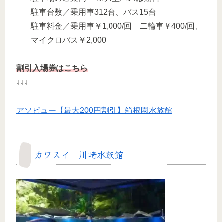
駐車台数／乗用車312台、バス15台
駐車料金／乗用車￥1,000/回 二輪車￥400/回、
マイクロバス￥2,000
割引入場券はこちら
↓↓↓
アソビュー【最大200円割引】箱根園水族館
カワスイ 川崎水族館